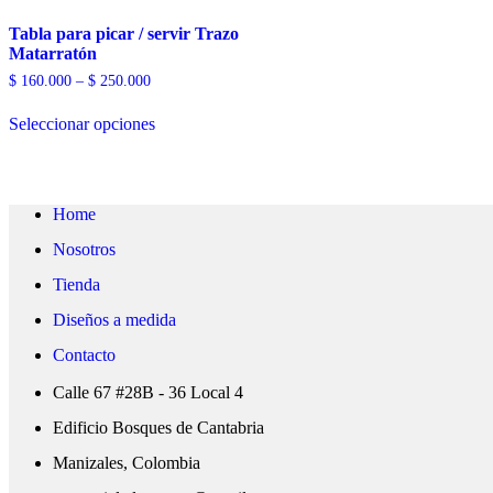
Tabla para picar / servir Trazo
Matarratón
Price
$
160.000
–
$
250.000
range:
Este
$ 160.000
Seleccionar opciones
producto
through
tiene
$ 250.000
múltiples
variantes.
Las
Home
opciones
se
Nosotros
pueden
elegir
Tienda
en
Diseños a medida
la
página
Contacto
de
producto
Calle 67 #28B - 36 Local 4
Edificio Bosques de Cantabria
Manizales, Colombia